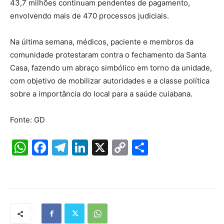
43,7 milhões continuam pendentes de pagamento,
envolvendo mais de 470 processos judiciais.
Na última semana, médicos, paciente e membros da
comunidade protestaram contra o fechamento da Santa
Casa, fazendo um abraço simbólico em torno da unidade,
com objetivo de mobilizar autoridades e a classe política
sobre a importância do local para a saúde cuiabana.
Fonte: GD
W
F
T
Li
X
C
S
h
a
el
n
o
h
at
c
e
k
p
ar
s
e
gr
e
y
e
A
b
a
dI
Li