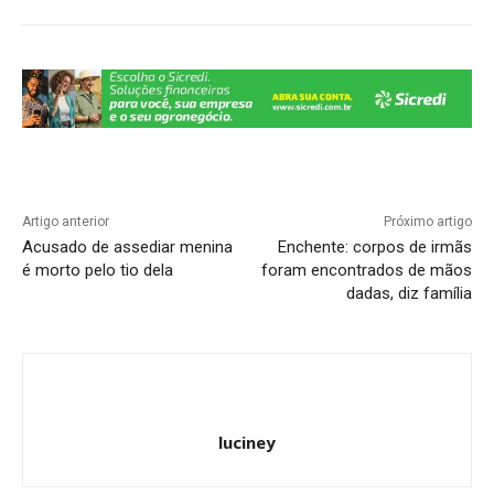
p
o
m
n
n
p
o
k
k
Artigo anterior
Próximo artigo
Acusado de assediar menina
Enchente: corpos de irmãs
é morto pelo tio dela
foram encontrados de mãos
dadas, diz família
luciney