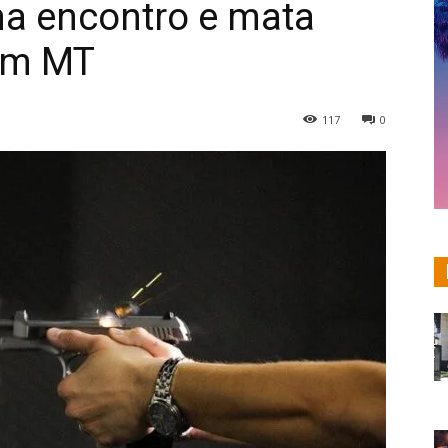
a encontro e mata
em MT
117
0