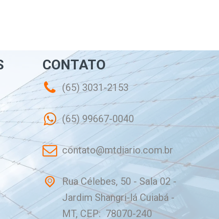
S
CONTATO
(65) 3031-2153
(65) 99667-0040
contato@mtdiario.com.br
Rua Célebes, 50 - Sala 02 -
Jardim Shangri-lá Cuiabá -
MT, CEP: 78070-240