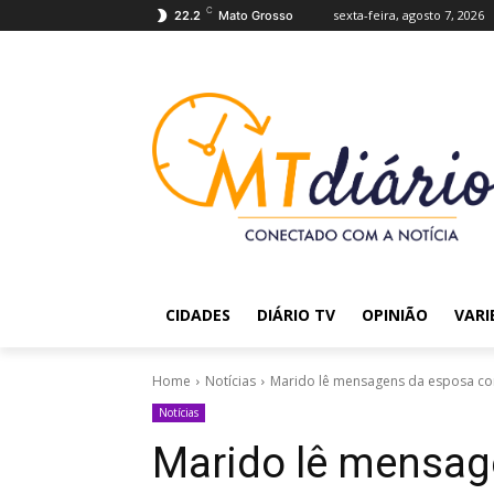
C
sexta-feira, agosto 7, 2026
22.2
Mato Grosso
CIDADES
DIÁRIO TV
OPINIÃO
VARI
Home
Notícias
Marido lê mensagens da esposa co
Notícias
Marido lê mensa