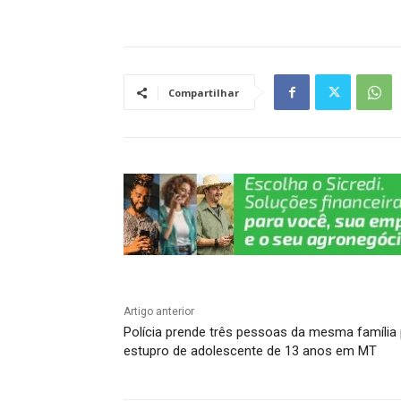
h
a
el
n
o
h
at
c
e
k
p
ar
s
e
gr
e
y
e
A
b
a
dI
Li
Compartilhar
p
o
m
n
n
p
o
k
k
Artigo anterior
Polícia prende três pessoas da mesma família
estupro de adolescente de 13 anos em MT