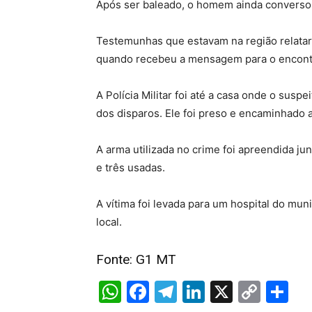
Após ser baleado, o homem ainda conversou 
Testemunhas que estavam na região relata
quando recebeu a mensagem para o encont
A Polícia Militar foi até a casa onde o susp
dos disparos. Ele foi preso e encaminhado ao
A arma utilizada no crime foi apreendida j
e três usadas.
A vítima foi levada para um hospital do mun
local.
Fonte: G1 MT
W
F
T
Li
X
C
S