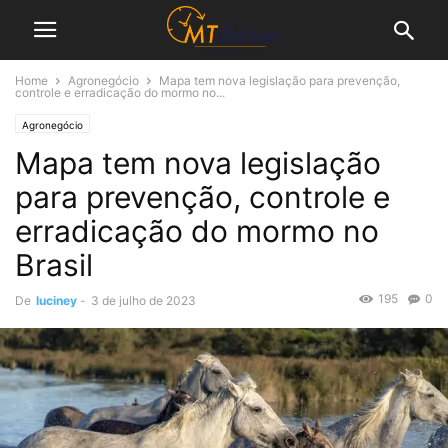
Home
Agronegócio
Mapa tem nova legislação para prevenção,
controle e erradicação do mormo no...
Agronegócio
Mapa tem nova legislação
para prevenção, controle e
erradicação do mormo no
Brasil
195
0
De
luciney
-
3 de julho de 2023