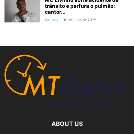
MC Livinho sofre acidente de
trânsito e perfura o pulmão;
cantor...
luciney
-
30 de julho de 2025
ABOUT US