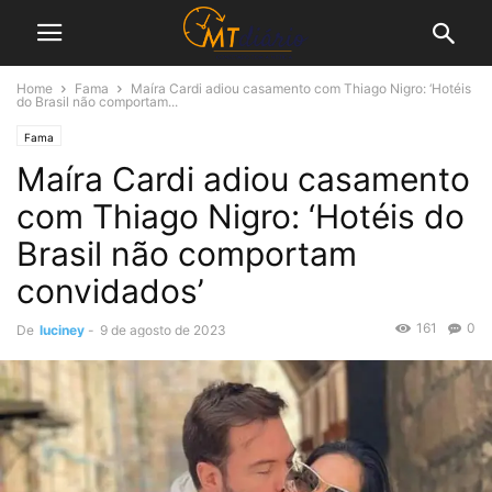
Home
Fama
Maíra Cardi adiou casamento com Thiago Nigro: ‘Hotéis
do Brasil não comportam...
Fama
Maíra Cardi adiou casamento
com Thiago Nigro: ‘Hotéis do
Brasil não comportam
convidados’
161
0
De
luciney
-
9 de agosto de 2023