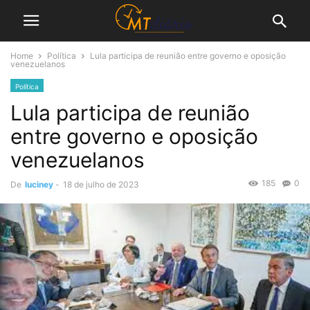
Home
Política
Lula participa de reunião entre governo e oposição
venezuelanos
Política
Lula participa de reunião
entre governo e oposição
venezuelanos
185
0
De
luciney
-
18 de julho de 2023