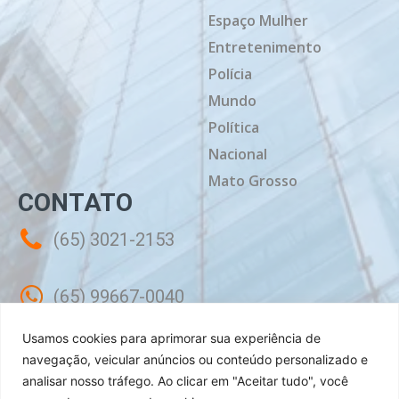
Espaço Mulher
Entretenimento
Polícia
Mundo
Política
Nacional
Mato Grosso
CONTATO
(65) 3021-2153
(65) 99667-0040
Usamos cookies para aprimorar sua experiência de
contato@mtdiario.com.br
navegação, veicular anúncios ou conteúdo personalizado e
analisar nosso tráfego.
Ao clicar em "Aceitar tudo", você