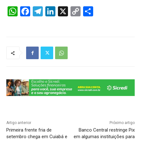
W
F
T
Li
X
C
S
h
a
el
n
o
h
at
c
e
k
p
ar
s
e
gr
e
y
e
A
b
a
dI
Li
p
o
m
n
n
p
o
k
k
Artigo anterior
Próximo artigo
Primeira frente fria de
Banco Central restringe Pix
setembro chega em Cuiabá e
em algumas instituições para