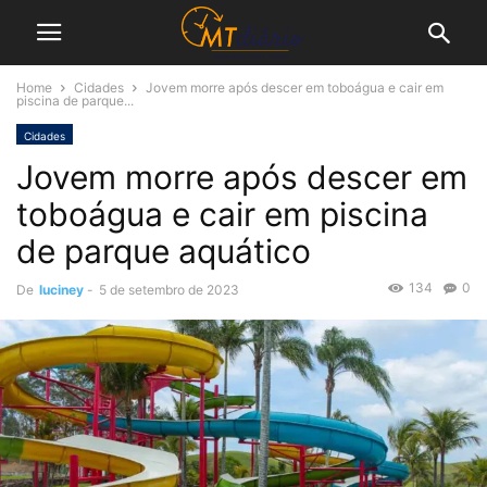
Home
Cidades
Jovem morre após descer em toboágua e cair em
piscina de parque...
Cidades
Jovem morre após descer em
toboágua e cair em piscina
de parque aquático
134
0
De
luciney
-
5 de setembro de 2023