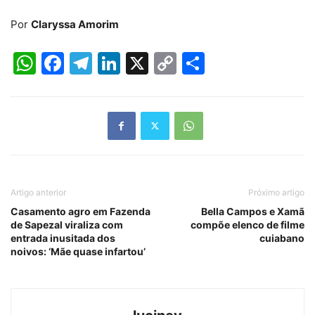
Por
Claryssa Amorim
WhatsApp
Facebook
Telegram
LinkedIn
X
Copy
Share
Link
Artigo anterior
Próximo artigo
Casamento agro em Fazenda
Bella Campos e Xamã
de Sapezal viraliza com
compõe elenco de filme
entrada inusitada dos
cuiabano
noivos: ‘Mãe quase infartou’