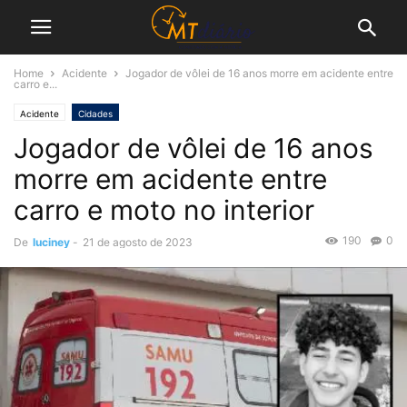
Home
Acidente
Jogador de vôlei de 16 anos morre em acidente entre
carro e...
Acidente
Cidades
Jogador de vôlei de 16 anos
morre em acidente entre
carro e moto no interior
190
0
De
luciney
-
21 de agosto de 2023