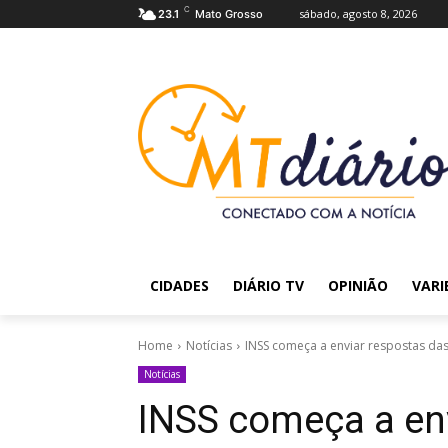
C
sábado, agosto 8, 2026
23.1
Mato Grosso
CIDADES
DIÁRIO TV
OPINIÃO
VARI
Home
Notícias
INSS começa a enviar respostas d
Notícias
INSS começa a en