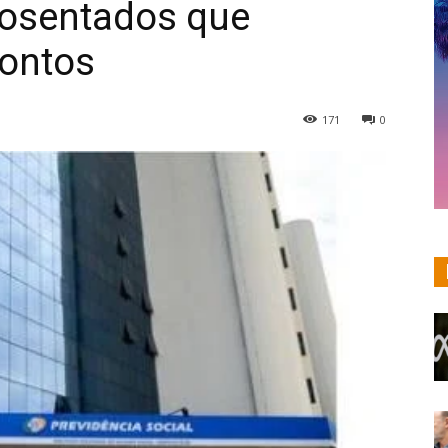
posentados que
ontos
171
0