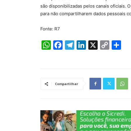
são disponibilizadas pelos canais oficiais.
para não compartilharem dados pessoais 
Fonte: R7
W
F
T
Li
X
C
S
h
a
el
n
o
h
at
c
e
k
p
ar
s
e
gr
e
y
e
A
b
a
dI
Li
Compartilhar
p
o
m
n
n
p
o
k
k