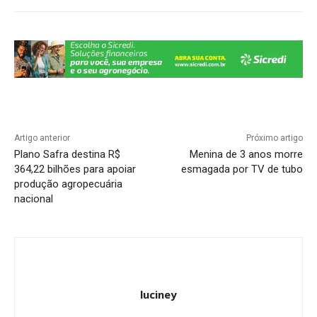
p
o
m
n
n
p
o
k
k
Artigo anterior
Próximo artigo
Plano Safra destina R$
Menina de 3 anos morre
364,22 bilhões para apoiar
esmagada por TV de tubo
produção agropecuária
nacional
luciney