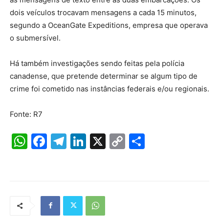
dois veículos trocavam mensagens a cada 15 minutos,
segundo a OceanGate Expeditions, empresa que operava
o submersível.
Há também investigações sendo feitas pela polícia
canadense, que pretende determinar se algum tipo de
crime foi cometido nas instâncias federais e/ou regionais.
Fonte: R7
W
F
T
Li
X
C
S
h
a
el
n
o
h
at
c
e
k
p
ar
s
e
gr
e
y
e
A
b
a
dI
Li