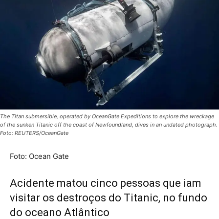
The Titan submersible, operated by OceanGate Expeditions to explore the wreckage
of the sunken Titanic off the coast of Newfoundland, dives in an undated photograph.
Foto: REUTERS/OceanGate
Foto: Ocean Gate
Acidente matou cinco pessoas que iam
visitar os destroços do Titanic, no fundo
do oceano Atlântico