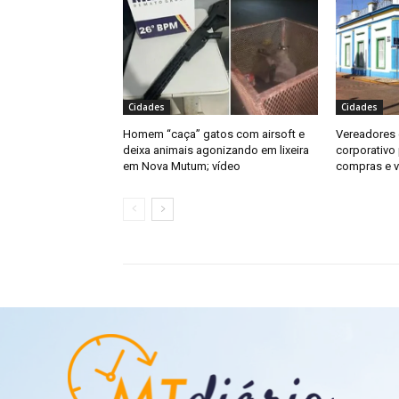
Cidades
Cidades
Homem “caça” gatos com airsoft e
Vereadores 
deixa animais agonizando em lixeira
corporativo
em Nova Mutum; vídeo
compras e v