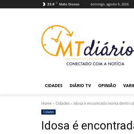
C
domingo, agosto 9, 2026
23.9
Mato Grosso
CIDADES
DIÁRIO TV
OPINIÃO
VARI
Home
Cidades
Idosa é encontrada morta dentro d
Cidades
Idosa é encontrad