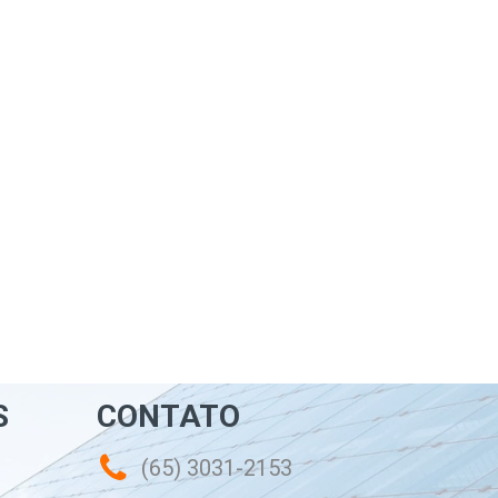
S
CONTATO
(65) 3031-2153