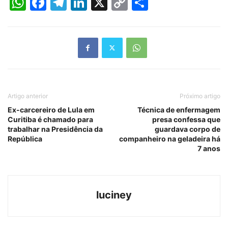
WhatsApp
Facebook
Telegram
LinkedIn
X
Copy
Share
Link
Artigo anterior
Próximo artigo
Ex-carcereiro de Lula em
Técnica de enfermagem
Curitiba é chamado para
presa confessa que
trabalhar na Presidência da
guardava corpo de
República
companheiro na geladeira há
7 anos
luciney