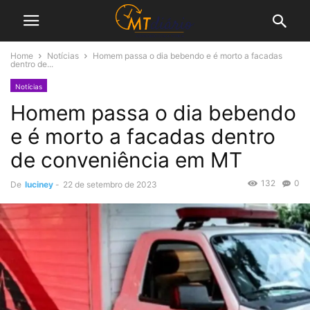
Home
Notícias
Homem passa o dia bebendo e é morto a facadas
dentro de...
Notícias
Homem passa o dia bebendo
e é morto a facadas dentro
de conveniência em MT
132
0
De
luciney
-
22 de setembro de 2023