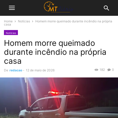
Home
Notícias
Homem morre queimado durante incêndio na própria
casa
Notícias
Homem morre queimado
durante incêndio na própria
casa
182
0
De
redacao
-
12 de maio de 2026