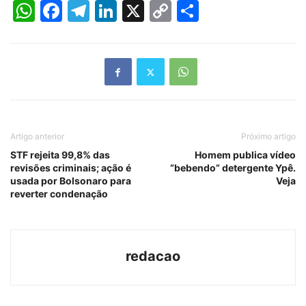
WhatsApp
Facebook
Telegram
LinkedIn
X
Copy
Share
Link
Artigo anterior
Próximo artigo
STF rejeita 99,8% das
Homem publica vídeo
revisões criminais; ação é
“bebendo” detergente Ypê.
usada por Bolsonaro para
Veja
reverter condenação
redacao