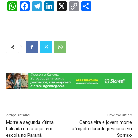
W
F
T
Li
X
C
S
h
a
el
n
o
h
at
c
e
k
p
ar
s
e
gr
e
y
e
A
b
a
dI
Li
p
o
m
n
n
p
o
k
k
Artigo anterior
Próximo artigo
Morre a segunda vítima
Canoa vira e jovem morre
baleada em ataque em
afogado durante pescaria em
escola no Paraná
Sorriso