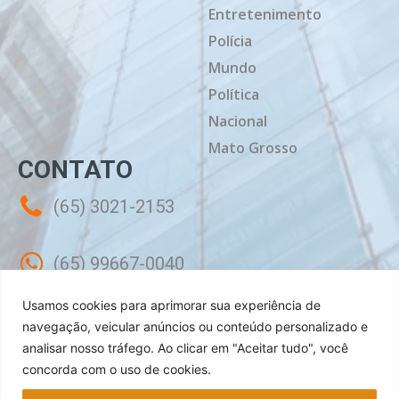
Entretenimento
Polícia
Mundo
Política
Nacional
Mato Grosso
CONTATO
(65) 3021-2153
(65) 99667-0040
Usamos cookies para aprimorar sua experiência de
contato@mtdiario.com.br
navegação, veicular anúncios ou conteúdo personalizado e
analisar nosso tráfego.
Ao clicar em "Aceitar tudo", você
concorda com o uso de cookies.
Rua Célebes, 50 - Sala 02 - Jardim