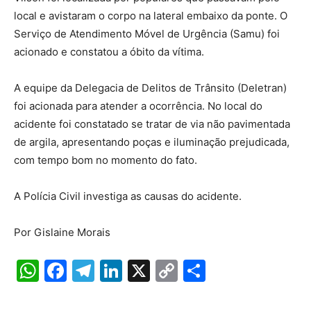
local e avistaram o corpo na lateral embaixo da ponte. O
Serviço de Atendimento Móvel de Urgência (Samu) foi
acionado e constatou a óbito da vítima.
A equipe da Delegacia de Delitos de Trânsito (Deletran)
foi acionada para atender a ocorrência. No local do
acidente foi constatado se tratar de via não pavimentada
de argila, apresentando poças e iluminação prejudicada,
com tempo bom no momento do fato.
A Polícia Civil investiga as causas do acidente.
Por Gislaine Morais
W
F
T
Li
X
C
S
h
a
el
n
o
h