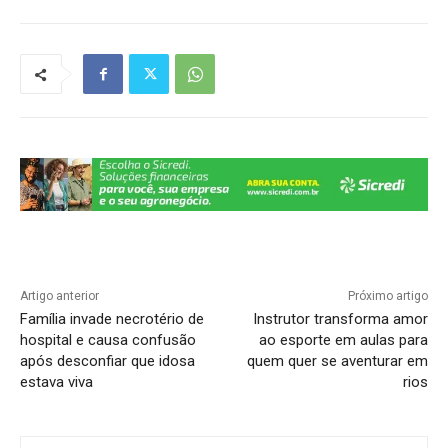
at
c
e
k
p
ar
s
e
gr
e
y
e
A
b
a
dI
Li
p
o
m
n
n
p
o
k
k
Artigo anterior
Próximo artigo
Família invade necrotério de
Instrutor transforma amor
hospital e causa confusão
ao esporte em aulas para
após desconfiar que idosa
quem quer se aventurar em
estava viva
rios