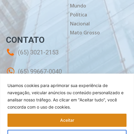
Mundo
Política
Nacional
Mato Grosso
CONTATO
(65) 3021-2153
(65) 99667-0040
Usamos cookies para aprimorar sua experiência de
contato@mtdiario.com.br
navegação, veicular anúncios ou conteúdo personalizado e
analisar nosso tráfego.
Ao clicar em "Aceitar tudo", você
concorda com o uso de cookies.
Rua Célebes, 50 - Sala 02 - Jardim
Shangri-lá Cuiabá - MT, CEP: 78070-240
Aceitar