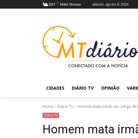
C
sábado, agosto 8, 2026
23.1
Mato Grosso
CIDADES
DIÁRIO TV
OPINIÃO
VARI
Home
Diário TV
Homem mata irmão da colega de 
Diário TV
Homem mata irmã