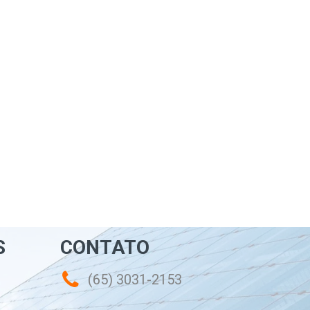
S
CONTATO
(65) 3031-2153