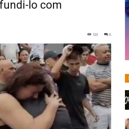
fundi-lo com
123
0