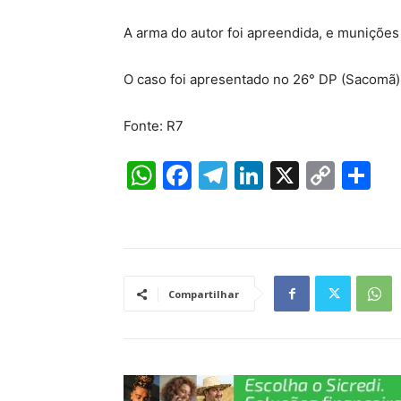
A arma do autor foi apreendida, e munições
O caso foi apresentado no 26° DP (Sacomã)
Fonte: R7
W
F
T
Li
X
C
S
h
a
el
n
o
h
at
c
e
k
p
ar
s
e
gr
e
y
e
A
b
a
dI
Li
Compartilhar
p
o
m
n
n
p
o
k
k