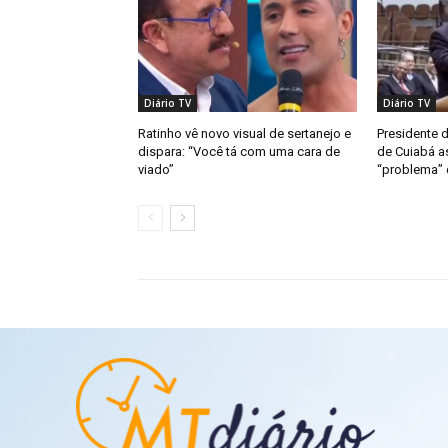
Diário TV
Diário TV
Ratinho vê novo visual de sertanejo e
Presidente 
dispara: “Você tá com uma cara de
de Cuiabá a
viado”
“problema” d