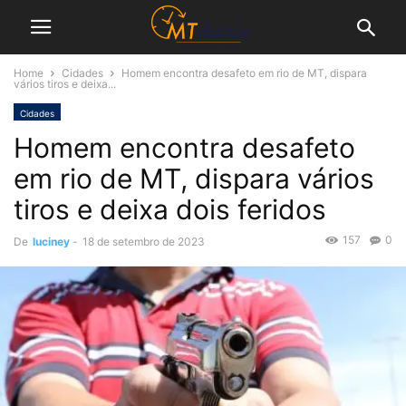
Home
Cidades
Homem encontra desafeto em rio de MT, dispara
vários tiros e deixa...
Cidades
Homem encontra desafeto
em rio de MT, dispara vários
tiros e deixa dois feridos
157
0
De
luciney
-
18 de setembro de 2023