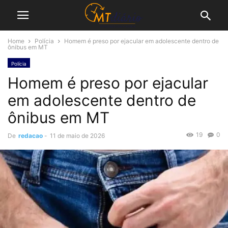
Home
Polícia
Homem é preso por ejacular em adolescente dentro de
ônibus em MT
Polícia
Homem é preso por ejacular
em adolescente dentro de
ônibus em MT
19
0
De
redacao
-
11 de maio de 2026