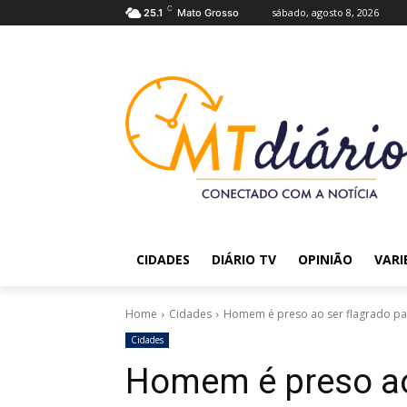
C
sábado, agosto 8, 2026
25.1
Mato Grosso
CIDADES
DIÁRIO TV
OPINIÃO
VARI
Home
Cidades
Homem é preso ao ser flagrado pas
Cidades
Homem é preso ao