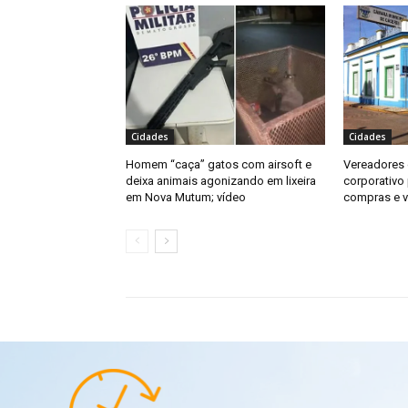
Cidades
Cidades
Homem “caça” gatos com airsoft e
Vereadores 
deixa animais agonizando em lixeira
corporativo
em Nova Mutum; vídeo
compras e v