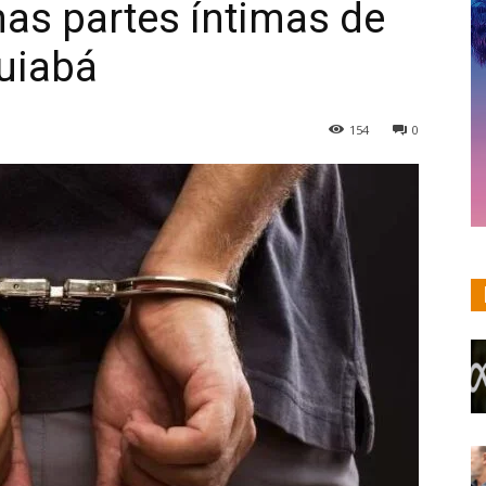
as partes íntimas de
uiabá
154
0