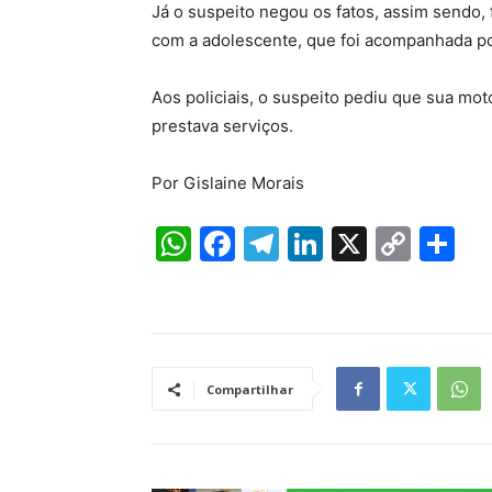
Já o suspeito negou os fatos, assim sendo,
com a adolescente, que foi acompanhada p
Aos policiais, o suspeito pediu que sua mot
prestava serviços.
Por Gislaine Morais
W
F
T
Li
X
C
S
h
a
el
n
o
h
at
c
e
k
p
ar
s
e
gr
e
y
e
A
b
a
dI
Li
Compartilhar
p
o
m
n
n
p
o
k
k