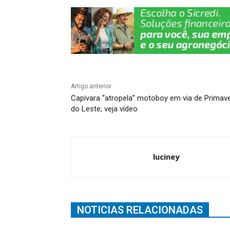
k
Artigo anterior
Capivara “atropela” motoboy em via de Primav
do Leste; veja vídeo
luciney
NOTICIAS RELACIONADAS