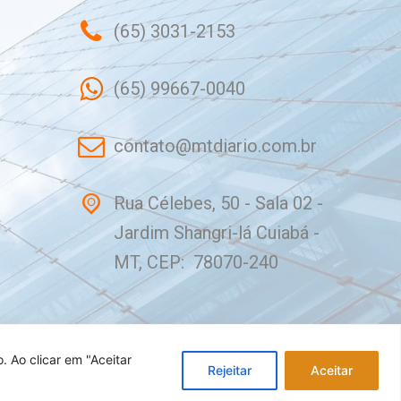
(65) 3031-2153
(65) 99667-0040
contato@mtdiario.com.br
Rua Célebes, 50 - Sala 02 -
Jardim Shangri-lá Cuiabá -
MT, CEP: 78070-240
o.
Ao clicar em "Aceitar
Rejeitar
Aceitar