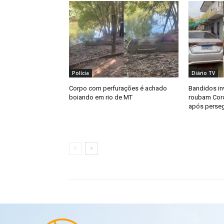
Polícia
Diário TV
Corpo com perfurações é achado
Bandidos in
boiando em rio de MT
roubam Coro
após perseg