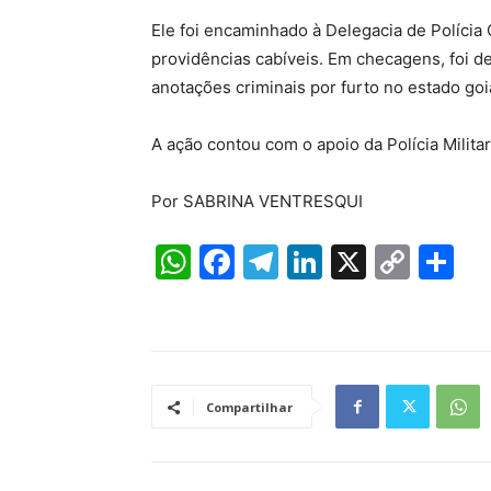
Ele foi encaminhado à Delegacia de Polícia 
providências cabíveis. Em checagens, foi d
anotações criminais por furto no estado goi
A ação contou com o apoio da Polícia Militar
Por SABRINA VENTRESQUI
W
F
T
Li
X
C
S
h
a
el
n
o
h
at
c
e
k
p
ar
s
e
gr
e
y
e
A
b
a
dI
Li
Compartilhar
p
o
m
n
n
p
o
k