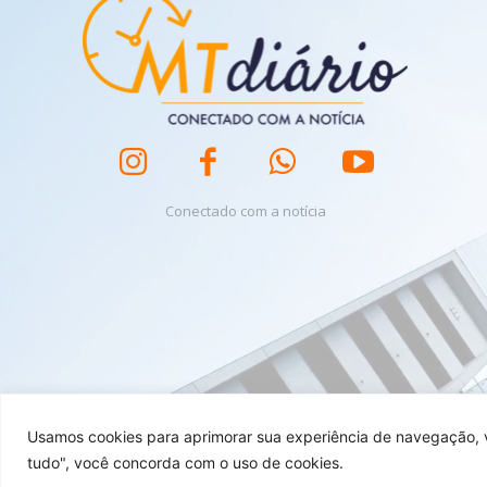
Conectado com a notícia
Usamos cookies para aprimorar sua experiência de navegação, ve
tudo", você concorda com o uso de cookies.
MT Diário foi criado por Dshadow Tech.