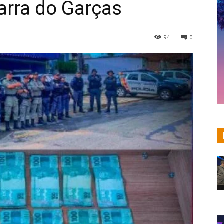
Barra do Garças
94
0