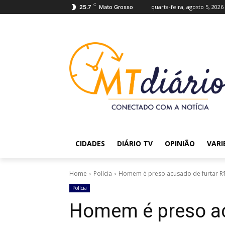
C
quarta-feira, agosto 5, 2026
25.7
Mato Grosso
CIDADES
DIÁRIO TV
OPINIÃO
VARI
Home
Polícia
Homem é preso acusado de furtar R$ 1
Polícia
Homem é preso ac