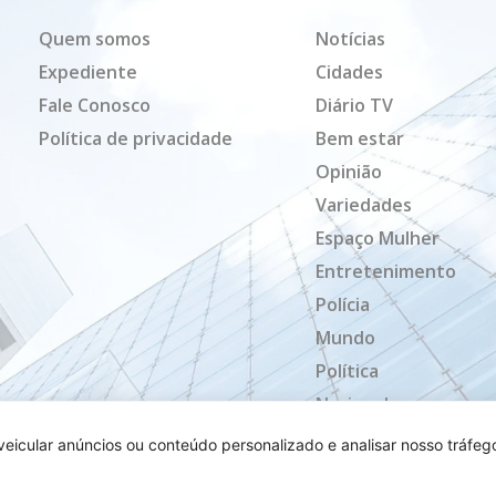
Quem somos
Notícias
Expediente
Cidades
Fale Conosco
Diário TV
Política de privacidade
Bem estar
Opinião
Variedades
Espaço Mulher
Entretenimento
Polícia
Mundo
Política
Nacional
Mato Grosso
icular anúncios ou conteúdo personalizado e analisar nosso tráfeg