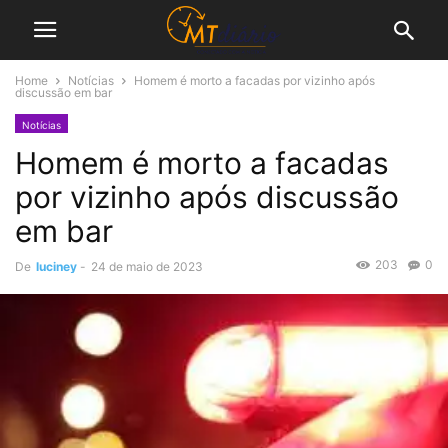
Home
Notícias
Homem é morto a facadas por vizinho após
discussão em bar
Notícias
Homem é morto a facadas
por vizinho após discussão
em bar
203
0
De
luciney
-
24 de maio de 2023