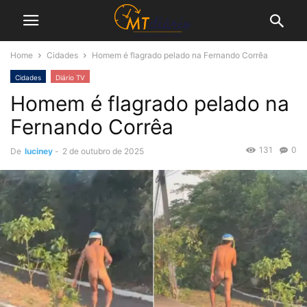
Home
Cidades
Homem é flagrado pelado na Fernando Corrêa
Cidades
Diário TV
Homem é flagrado pelado na
Fernando Corrêa
131
0
De
luciney
-
2 de outubro de 2025