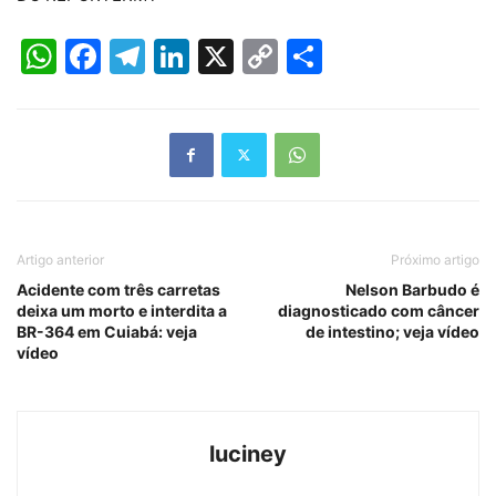
WhatsApp
Facebook
Telegram
LinkedIn
X
Copy
Share
Link
Artigo anterior
Próximo artigo
Acidente com três carretas
Nelson Barbudo é
deixa um morto e interdita a
diagnosticado com câncer
BR-364 em Cuiabá: veja
de intestino; veja vídeo
vídeo
luciney