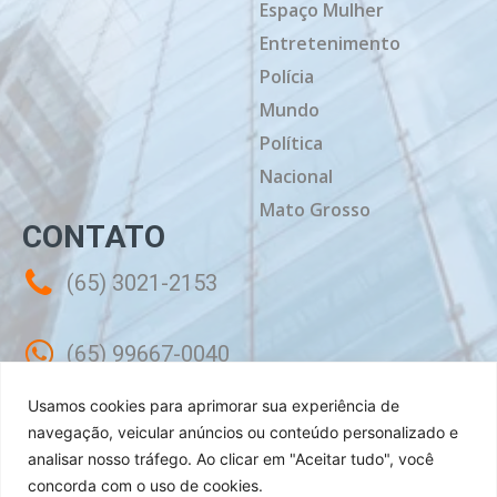
Espaço Mulher
Entretenimento
Polícia
Mundo
Política
Nacional
Mato Grosso
CONTATO
(65) 3021-2153
(65) 99667-0040
Usamos cookies para aprimorar sua experiência de
contato@mtdiario.com.br
navegação, veicular anúncios ou conteúdo personalizado e
analisar nosso tráfego.
Ao clicar em "Aceitar tudo", você
concorda com o uso de cookies.
Rua Célebes, 50 - Sala 02 - Jardim