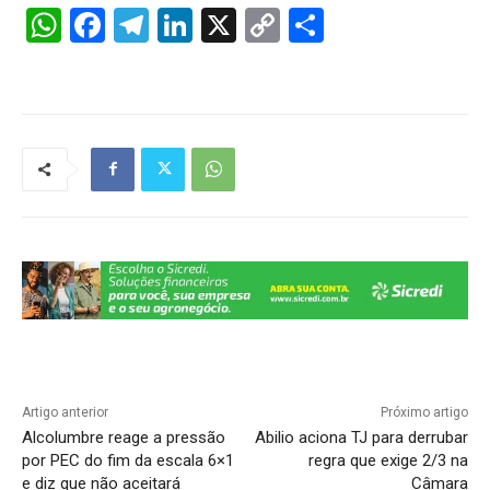
W
F
T
Li
X
C
S
h
a
el
n
o
h
at
c
e
k
p
ar
s
e
gr
e
y
e
A
b
a
dI
Li
p
o
m
n
n
p
o
k
k
Artigo anterior
Próximo artigo
Alcolumbre reage a pressão
Abilio aciona TJ para derrubar
por PEC do fim da escala 6×1
regra que exige 2/3 na
e diz que não aceitará
Câmara