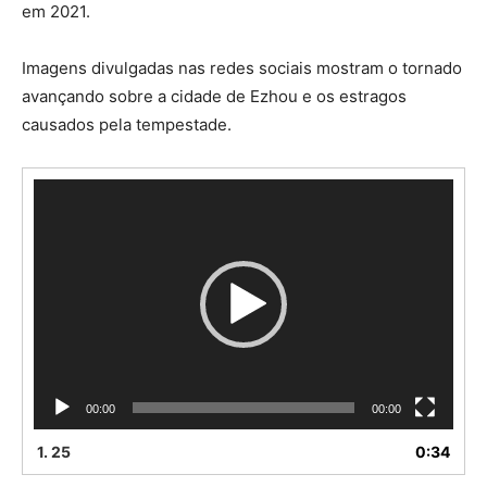
em 2021.
Imagens divulgadas nas redes sociais mostram o tornado
avançando sobre a cidade de Ezhou e os estragos
causados pela tempestade.
T
o
c
a
d
o
r
d
e
v
00:00
00:00
í
d
1.
25
0:34
e
o