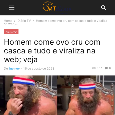
Home
Diário TV
Homem come ovo cru com casca e tudo e viraliza
na web;...
Diário TV
Homem come ovo cru com
casca e tudo e viraliza na
web; veja
157
0
De
luciney
-
16 de agosto de 2023