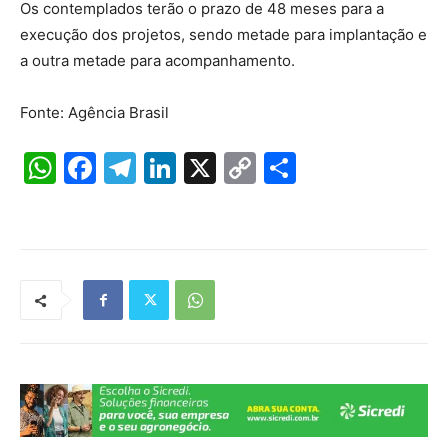
Os contemplados terão o prazo de 48 meses para a
execução dos projetos, sendo metade para implantação e
a outra metade para acompanhamento.
Fonte: Agência Brasil
W
F
T
Li
X
C
S
h
a
el
n
o
h
at
c
e
k
p
ar
s
e
gr
e
y
e
A
b
a
dI
Li
p
o
m
n
n
p
o
k
k