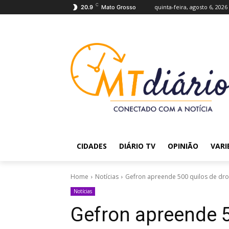
C
quinta-feira, agosto 6, 2026
20.9
Mato Grosso
CIDADES
DIÁRIO TV
OPINIÃO
VARI
Home
Notícias
Gefron apreende 500 quilos de dr
Notícias
Gefron apreende 5