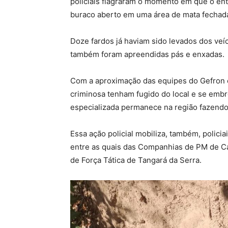
policiais flagraram o momento em que o e
buraco aberto em uma área de mata fechad
Doze fardos já haviam sido levados dos veí
também foram apreendidas pás e enxadas.
Com a aproximação das equipes do Gefron é
criminosa tenham fugido do local e se embr
especializada permanece na região fazendo 
Essa ação policial mobiliza, também, policia
entre as quais das Companhias de PM de 
de Força Tática de Tangará da Serra.