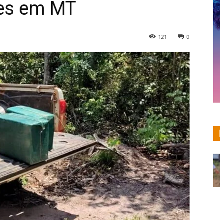
es em MT
121
0