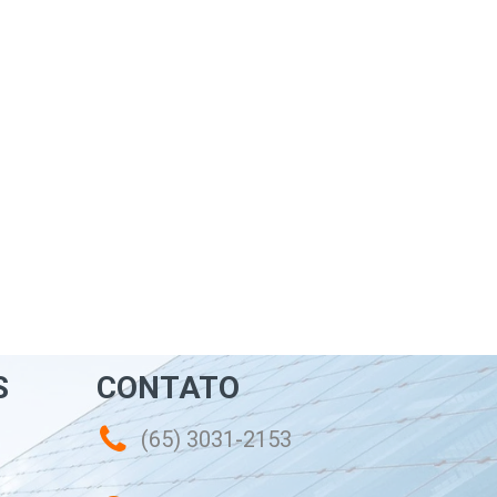
S
CONTATO
(65) 3031-2153