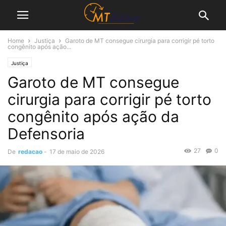
Home
Justiça
Garoto de MT consegue cirurgia para corrigir pé torto
congênito após ação...
Justiça
Garoto de MT consegue
cirurgia para corrigir pé torto
congênito após ação da
Defensoria
27
0
De
redacao
-
17 de maio de 2026