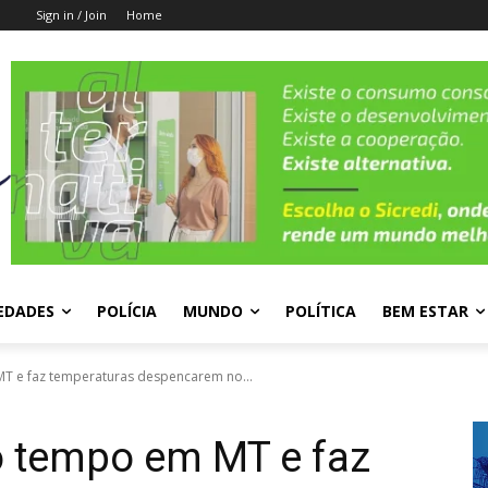
Sign in / Join
Home
EDADES
POLÍCIA
MUNDO
POLÍTICA
BEM ESTAR
MT e faz temperaturas despencarem no...
o tempo em MT e faz