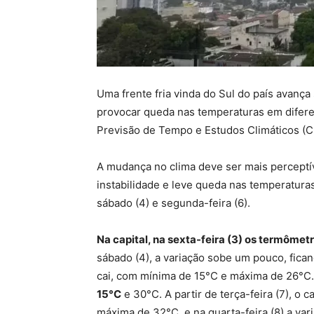
Uma frente fria vinda do Sul do país avanç
provocar queda nas temperaturas em difere
Previsão de Tempo e Estudos Climáticos (
A mudança no clima deve ser mais perceptí
instabilidade e leve queda nas temperatura
sábado (4) e segunda-feira (6).
Na capital, n
a sexta-feira (3) os termômet
sábado (4), a variação sobe um pouco, fica
cai, com mínima de 15°C e máxima de 26°C
15°C
e 30°C.
A partir de terça-feira (7), o c
máxima de 32°C, e na quarta-feira (8) a var