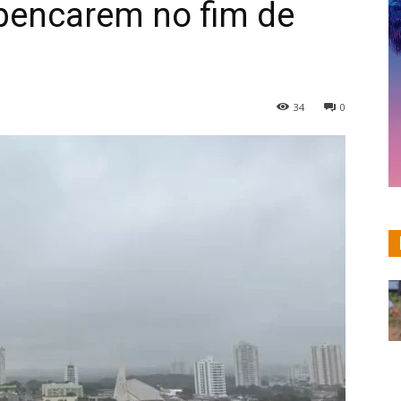
pencarem no fim de
34
0