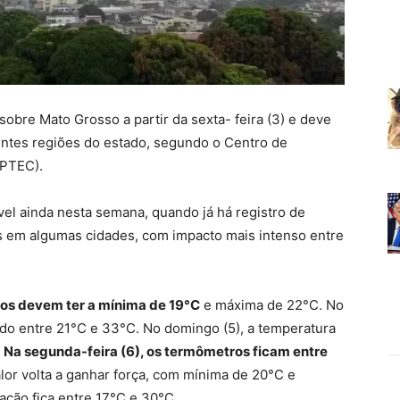
a sobre Mato Grosso
a partir da sexta- feira (3) e deve
ntes regiões do estado
, segundo o Centro de
CPTEC).
vel ainda nesta semana
, quando já há registro de
s em algumas cidades,
com impacto mais intenso entre
ros devem ter a mínima de 19°C
e máxima de 22°C
. No
ndo entre 21°C e 33°C. No domingo (5), a temperatura
.
Na segunda-feira (6), os termômetros ficam entre
alor volta a ganhar força
, com mínima de 20°C e
iação fica entre 17°C e 30°C.