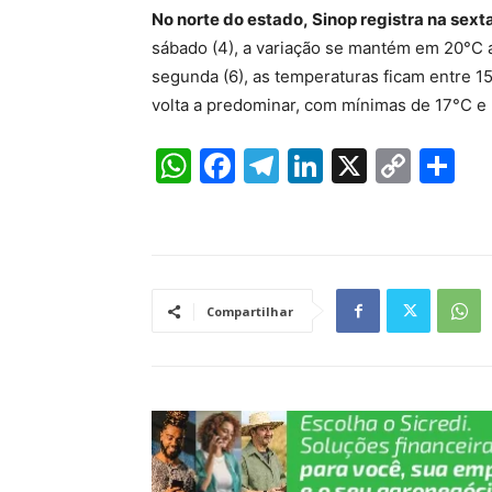
No norte do estado, Sinop registra na sext
sábado (4), a variação se mantém em 20°C a
segunda (6), as temperaturas ficam entre 1
volta a predominar, com mínimas de 17°C 
W
F
T
Li
X
C
S
h
a
el
n
o
h
at
c
e
k
p
ar
s
e
gr
e
y
e
A
b
a
dI
Li
Compartilhar
p
o
m
n
n
p
o
k
k