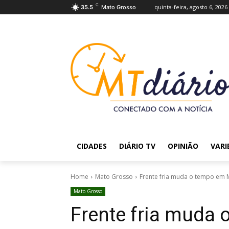
C
quinta-feira, agosto 6, 2026
35.5
Mato Grosso
CIDADES
DIÁRIO TV
OPINIÃO
VARI
Home
Mato Grosso
Frente fria muda o tempo em 
Mato Grosso
Frente fria muda 