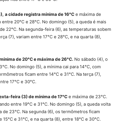
),
a cidade registra mínima de 16°C
e máxima de
m entre 20°C e 28°C.
No domingo (5), a queda é mais
 de 22°C
. Na segunda-feira (6), as temperaturas sobem
ça (7), variam entre 17°C e 28°C, e na quarta (8),
mínima de 20°C e máxima de 26°C.
No sábado (4), o
33°C.
No domingo (5), a mínima cai para 14°C, com
termômetros ficam entre 14°C e 31°C. Na terça (7),
entre 17°C e 30°C.
xta-feira (3) de mínima de 17°C
e máxima de 23°C.
ando entre 19°C e 31°C. N
o domingo (5), a queda volta
a de 23°C.
Na segunda (6), os termômetros ficam
e 15°C e 31°C, e na quarta (8), entre 18°C e 30°C.