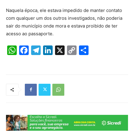
Naquela época, ele estava impedido de manter contato
com qualquer um dos outros investigados, não poderia
sair do município onde mora e estava proibido de ter
acesso ao passaporte.
W
F
T
Li
X
C
S
h
a
el
n
o
h
at
c
e
k
p
ar
s
e
gr
e
y
e
A
b
a
dI
Li
p
o
m
n
n
p
o
k
k