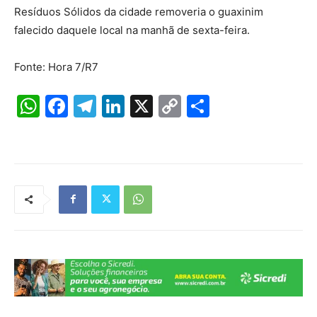
Resíduos Sólidos da cidade removeria o guaxinim
falecido daquele local na manhã de sexta-feira.
Fonte: Hora 7/R7
W
F
T
Li
X
C
S
h
a
el
n
o
h
at
c
e
k
p
ar
s
e
gr
e
y
e
A
b
a
dI
Li
p
o
m
n
n
p
o
k
k