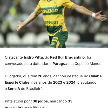
O atacante
Isidro Pitta
, do
Red Bull Bragantino,
foi
convocado para defender o
Paraguai
na Copa do Mundo.
O jogador, que tem
26
anos, ganhou destaque no
Cuiabá
Esporte Clube
, nos anos de
2023
e
2024
, disputando
a
Série A
do Brasileirão.
Pitta atuou por
108 jogos,
marcando
33
gols
e
dez
assistências.