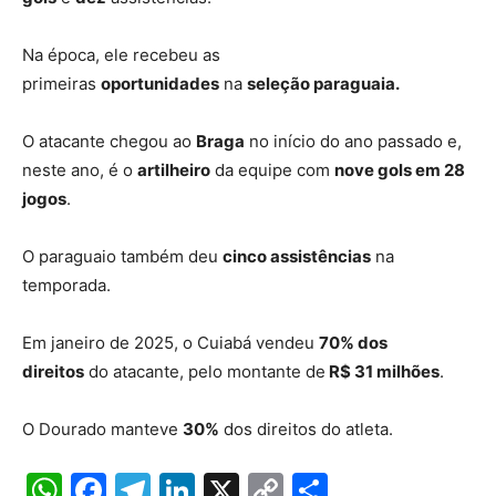
Na época, ele recebeu as
primeiras
oportunidades
na
seleção paraguaia.
O atacante chegou ao
Braga
no início do ano passado e,
neste ano, é o
artilheiro
da equipe com
nove gols em 28
jogos
.
O paraguaio também deu
cinco assistências
na
temporada.
Em janeiro de 2025, o Cuiabá vendeu
70% dos
direitos
do atacante, pelo montante de
R$ 31 milhões
.
O Dourado manteve
30%
dos direitos do atleta.
W
F
T
Li
X
C
S