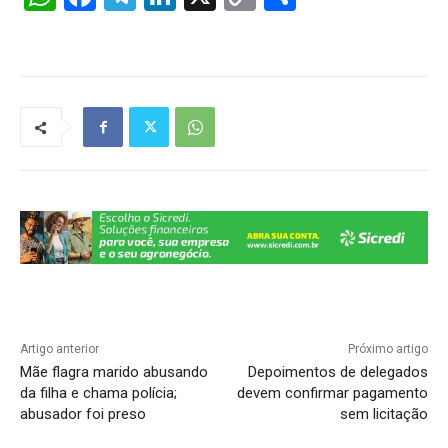
h
a
el
n
o
h
at
c
e
k
p
ar
s
e
gr
e
y
e
A
b
a
dI
Li
p
o
m
n
n
p
o
k
k
Artigo anterior
Próximo artigo
Mãe flagra marido abusando
Depoimentos de delegados
da filha e chama polícia;
devem confirmar pagamento
abusador foi preso
sem licitação