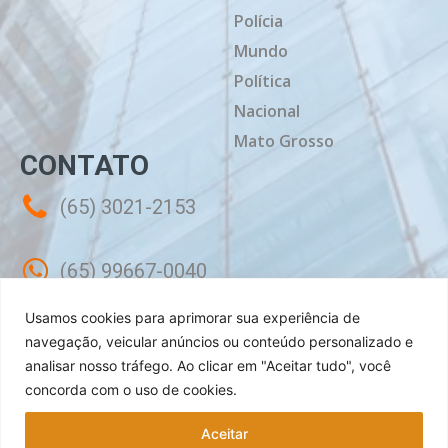
Polícia
Mundo
Política
Nacional
Mato Grosso
CONTATO
(65) 3021-2153
(65) 99667-0040
Usamos cookies para aprimorar sua experiência de
contato@mtdiario.com.br
navegação, veicular anúncios ou conteúdo personalizado e
analisar nosso tráfego.
Ao clicar em "Aceitar tudo", você
concorda com o uso de cookies.
Rua Célebes, 50 - Sala 02 - Jardim
Shangri-lá Cuiabá - MT, CEP: 78070-240
Aceitar