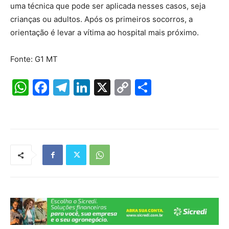
uma técnica que pode ser aplicada nesses casos, seja
crianças ou adultos. Após os primeiros socorros, a
orientação é levar a vítima ao hospital mais próximo.
Fonte: G1 MT
W
F
T
Li
X
C
S
h
a
el
n
o
h
at
c
e
k
p
ar
s
e
gr
e
y
e
A
b
a
dI
Li
p
o
m
n
n
p
o
k
k