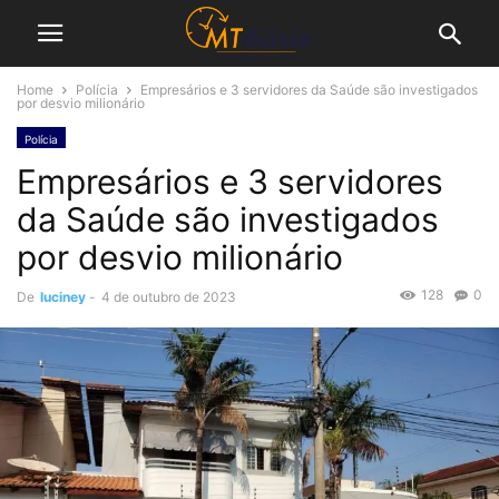
Home
Polícia
Empresários e 3 servidores da Saúde são investigados
por desvio milionário
Polícia
Empresários e 3 servidores
da Saúde são investigados
por desvio milionário
128
0
De
luciney
-
4 de outubro de 2023