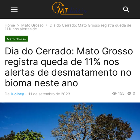
Home
Mato Grosso
Dia do Cerrado: Mato Grosso registra queda de
11% nos alertas de...
Mato Grosso
Dia do Cerrado: Mato Grosso
registra queda de 11% nos
alertas de desmatamento no
bioma neste ano
155
0
De
luciney
-
11 de setembro de 2023