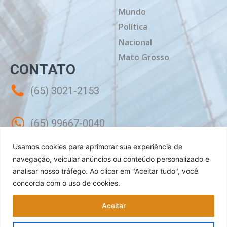
Mundo
Política
Nacional
Mato Grosso
CONTATO
(65) 3021-2153
(65) 99667-0040
Usamos cookies para aprimorar sua experiência de
contato@mtdiario.com.br
navegação, veicular anúncios ou conteúdo personalizado e
analisar nosso tráfego.
Ao clicar em "Aceitar tudo", você
concorda com o uso de cookies.
Rua Célebes, 50 - Sala 02 - Jardim
Shangri-lá Cuiabá - MT, CEP: 78070-240
Aceitar