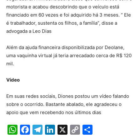
motorista e acabou descobrindo que o veículo está
financiado em 60 vezes e foi adquirido há 3 meses. “ Ele
é trabalhador, sustenta os filhos, a família”, disse a
advogada a Leo Dias
Além da ajuda financeira disponibilizada por Deolane,
uma vaquinha virtual já teria arrecadado cerca de R$ 120
mil.
Vídeo
Em suas redes sociais, Diones postou um vídeo falando
sobre o ocorrido. Bastante abalado, ele agradeceu o
apoio que vem recebendo nos últimos dias
W
F
T
Li
X
C
S
h
a
el
n
o
h