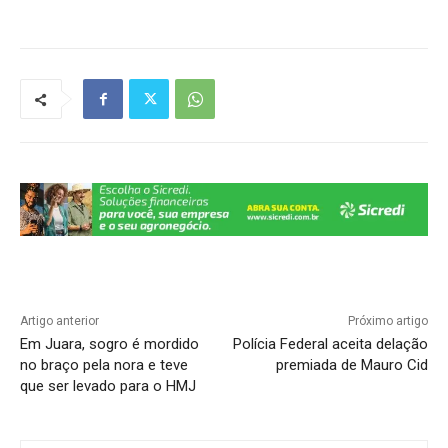
at
c
e
k
p
ar
s
e
gr
e
y
e
A
b
a
dI
Li
p
o
m
n
n
p
o
k
k
Artigo anterior
Próximo artigo
Em Juara, sogro é mordido
Polícia Federal aceita delação
no braço pela nora e teve
premiada de Mauro Cid
que ser levado para o HMJ