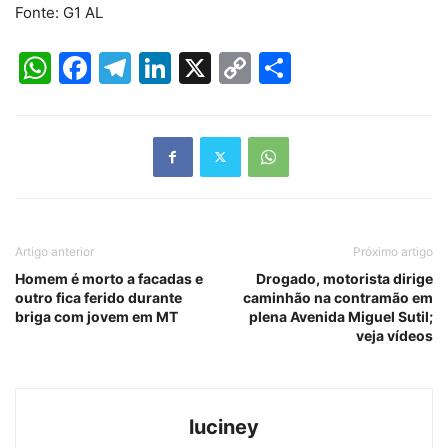
Fonte: G1 AL
WhatsApp
Facebook
Telegram
LinkedIn
X
Copy
Share
Link
Artigo anterior
Próximo artigo
Homem é morto a facadas e
Drogado, motorista dirige
outro fica ferido durante
caminhão na contramão em
briga com jovem em MT
plena Avenida Miguel Sutil;
veja vídeos
luciney