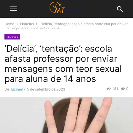
Home
Notícias
‘Delícia’, ‘tentação’: escola afasta professor por enviar
mensagens com teor sexual para...
Notícias
‘Delícia’, ‘tentação’: escola
afasta professor por enviar
mensagens com teor sexual
para aluna de 14 anos
131
0
De
luciney
-
5 de setembro de 2023