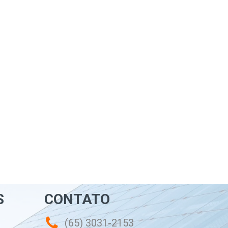
S
CONTATO
(65) 3031-2153