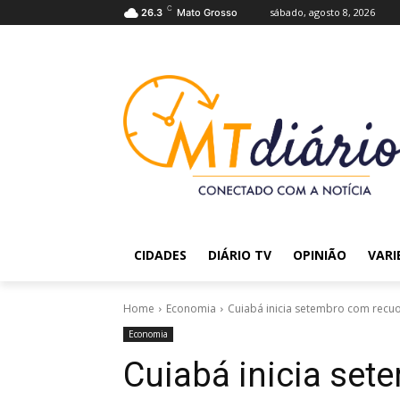
C
sábado, agosto 8, 2026
26.3
Mato Grosso
CIDADES
DIÁRIO TV
OPINIÃO
VARI
Home
Economia
Cuiabá inicia setembro com recuo
Economia
Cuiabá inicia set