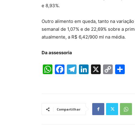
e 8,93%.
Outro alimento em queda, tanto na variação
semanal de 1,07% e de 22,69% sobre a pri
atualmente, a R$ 6,42/900 ml na média.
Da assessoria
W
F
T
Li
X
C
S
h
a
el
n
o
h
at
c
e
k
p
ar
s
e
gr
e
y
e
A
b
a
dI
Li
Compartilhar
p
o
m
n
n
p
o
k