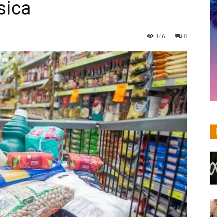
sica
146
0