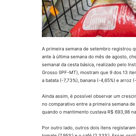
A primeira semana de setembro registrou q
ante à última semana do mês de agosto, ch
semanal da cesta básica, realizado pelo Ins
Grosso (IPF-MT), mostram que 9 dos 13 ite
a batata (-7,73%), banana (-4,65%) e arroz (
Ainda assim, é possível observar um cresci
no comparativo entre a primeira semana de
quando o mantimento custava R$ 693,98 na 
Por outro lado, outros dois itens registara
tomate (7,95%) e o café (2,33%). Essas osc