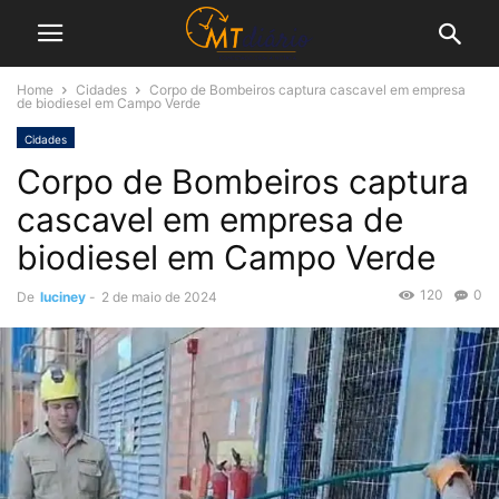
Home
Cidades
Corpo de Bombeiros captura cascavel em empresa
de biodiesel em Campo Verde
Cidades
Corpo de Bombeiros captura
cascavel em empresa de
biodiesel em Campo Verde
120
0
De
luciney
-
2 de maio de 2024