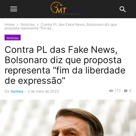
Home
Notícias
Contra PL das Fake News, Bolsonaro diz que
proposta representa “fim da...
Notícias
Contra PL das Fake News,
Bolsonaro diz que proposta
representa “fim da liberdade
de expressão”
177
0
De
luciney
-
2 de maio de 2023