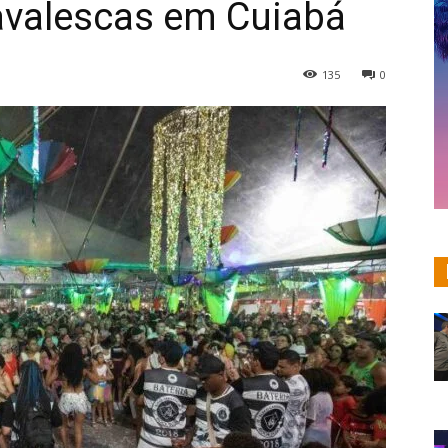
avalescas em Cuiabá
135
0