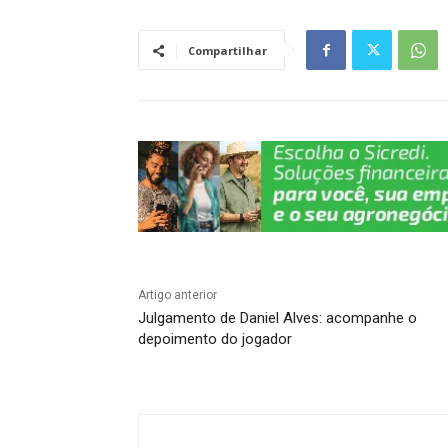
s
e
gr
e
y
e
A
b
a
dI
Li
Compartilhar
p
o
m
n
n
p
o
k
k
Artigo anterior
Julgamento de Daniel Alves: acompanhe o
depoimento do jogador