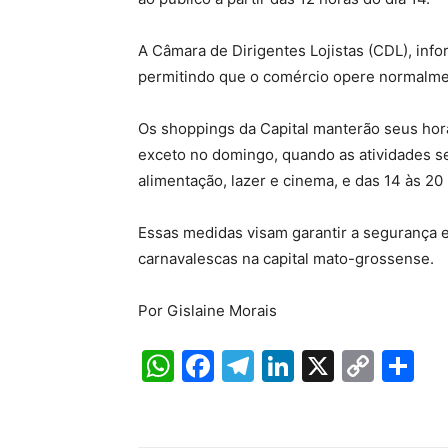
A Câmara de Dirigentes Lojistas (CDL), info
permitindo que o comércio opere normalme
Os shoppings da Capital manterão seus horá
exceto no domingo, quando as atividades se
alimentação, lazer e cinema, e das 14 às 20 
Essas medidas visam garantir a segurança 
carnavalescas na capital mato-grossense.
Por Gislaine Morais
W
F
T
Li
X
C
S
h
a
el
n
o
h
at
c
e
k
p
ar