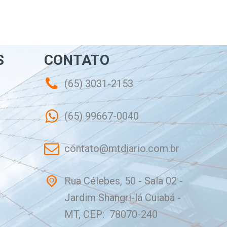
S
CONTATO
(65) 3031-2153
(65) 99667-0040
contato@mtdiario.com.br
Rua Célebes, 50 - Sala 02 -
Jardim Shangri-lá Cuiabá -
MT, CEP: 78070-240