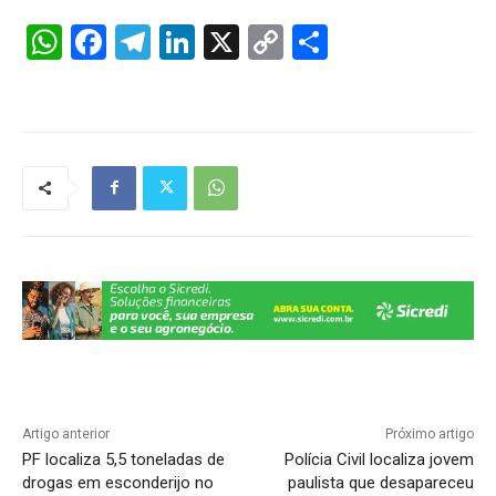
W
F
T
Li
X
C
S
h
a
el
n
o
h
at
c
e
k
p
ar
s
e
gr
e
y
e
A
b
a
dI
Li
p
o
m
n
n
p
o
k
k
Artigo anterior
Próximo artigo
PF localiza 5,5 toneladas de
Polícia Civil localiza jovem
drogas em esconderijo no
paulista que desapareceu