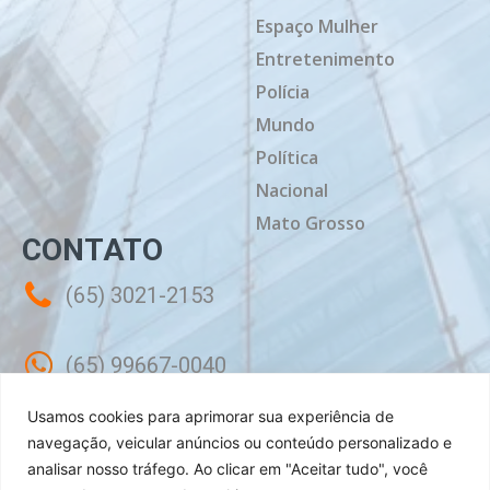
Espaço Mulher
Entretenimento
Polícia
Mundo
Política
Nacional
Mato Grosso
CONTATO
(65) 3021-2153
(65) 99667-0040
Usamos cookies para aprimorar sua experiência de
contato@mtdiario.com.br
navegação, veicular anúncios ou conteúdo personalizado e
analisar nosso tráfego.
Ao clicar em "Aceitar tudo", você