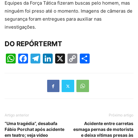
Equipes da Força Tática fizeram buscas pelo homem, mas
ninguém foi preso até o momento. Imagens de câmeras de
segurança foram entregues para auxiliar nas
investigações.
DO REPÓRTERMT
WhatsApp
Facebook
Telegram
LinkedIn
X
Copy
Share
Link
Artigo anterior
Próximo artigo
“Uma tragédia”, desabafa
Acidente entre carretas
Fábio Porchat após acidente
esmaga pernas de motorista
em teatro; veja vídeo
e deixa vítimas presas às