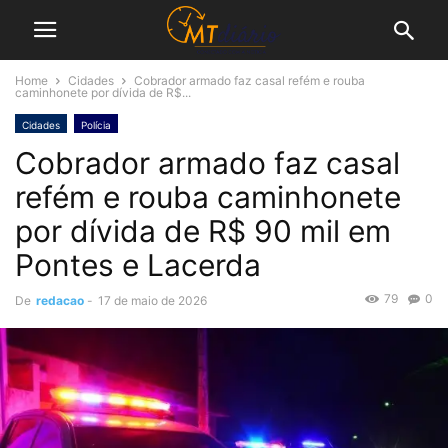
Home
Cidades
Cobrador armado faz casal refém e rouba
caminhonete por dívida de R$...
Cidades
Polícia
Cobrador armado faz casal
refém e rouba caminhonete
por dívida de R$ 90 mil em
Pontes e Lacerda
79
0
De
redacao
-
17 de maio de 2026