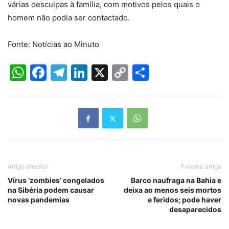
várias desculpas à família, com motivos pelos quais o
homem não podia ser contactado.
Fonte: Notícias ao Minuto
WhatsApp
Facebook
Telegram
LinkedIn
X
Copy
Share
Link
Artigo anterior
Próximo artigo
Vírus ‘zombies’ congelados
Barco naufraga na Bahia e
na Sibéria podem causar
deixa ao menos seis mortos
novas pandemias
e feridos; pode haver
desaparecidos