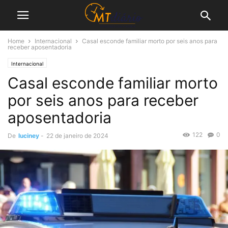
Home
Internacional
Casal esconde familiar morto por seis anos para
receber aposentadoria
Internacional
Casal esconde familiar morto
por seis anos para receber
aposentadoria
122
0
De
luciney
-
22 de janeiro de 2024