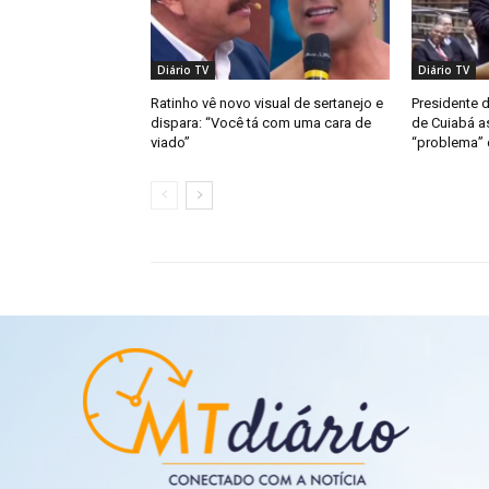
Diário TV
Diário TV
Ratinho vê novo visual de sertanejo e
Presidente 
dispara: “Você tá com uma cara de
de Cuiabá a
viado”
“problema” d