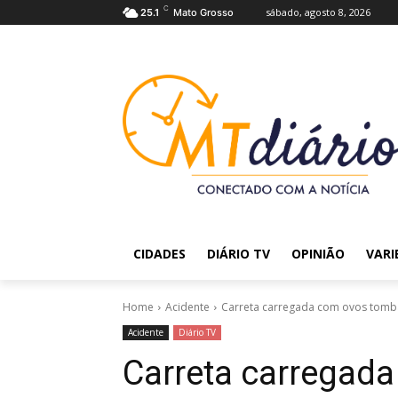
C
sábado, agosto 8, 2026
25.1
Mato Grosso
CIDADES
DIÁRIO TV
OPINIÃO
VARI
Home
Acidente
Carreta carregada com ovos tomba
Acidente
Diário TV
Carreta carregad