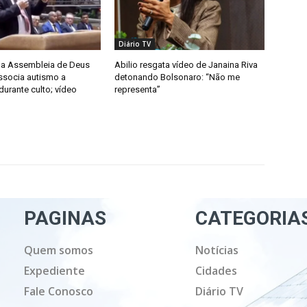
Diário TV
da Assembleia de Deus
Abilio resgata vídeo de Janaina Riva
ssocia autismo a
detonando Bolsonaro: “Não me
urante culto; vídeo
representa”
PAGINAS
CATEGORIA
Quem somos
Notícias
Expediente
Cidades
Fale Conosco
Diário TV