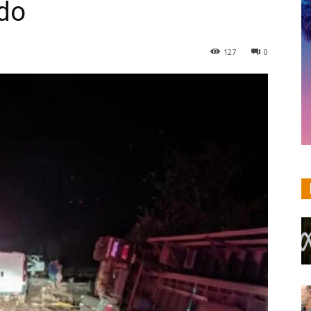
ido
127
0