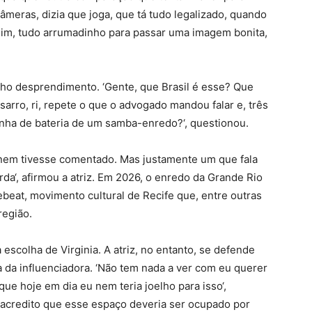
câmeras, dizia que joga, que tá tudo legalizado, quando
assim, tudo arrumadinho para passar uma imagem bonita,
ho desprendimento. ‘Gente, que Brasil é esse? Que
 sarro, ri, repete o que o advogado mandou falar e, três
inha de bateria de um samba-enredo?‘, questionou.
u nem tivesse comentado. Mas justamente um que fala
rda‘, afirmou a atriz. Em 2026, o enredo da Grande Rio
t, movimento cultural de Recife que, entre outras
região.
a escolha de Virginia. A atriz, no entanto, se defende
 da influenciadora. ‘Não tem nada a ver com eu querer
que hoje em dia eu nem teria joelho para isso‘,
 acredito que esse espaço deveria ser ocupado por