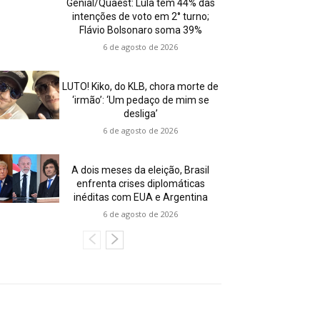
Genial/Quaest: Lula tem 44% das
intenções de voto em 2° turno;
Flávio Bolsonaro soma 39%
6 de agosto de 2026
LUTO! Kiko, do KLB, chora morte de
‘irmão’: ‘Um pedaço de mim se
desliga’
6 de agosto de 2026
A dois meses da eleição, Brasil
enfrenta crises diplomáticas
inéditas com EUA e Argentina
6 de agosto de 2026