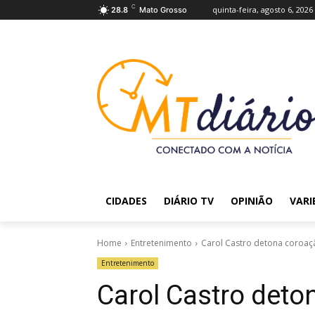
C
quinta-feira, agosto 6, 2026
28.8
Mato Grosso
CIDADES
DIÁRIO TV
OPINIÃO
VARI
Home
Entretenimento
Carol Castro detona coroaçã
Entretenimento
Carol Castro deto