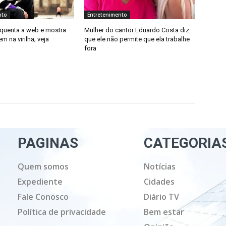
nto
Entretenimento
squenta a web e mostra
Mulher do cantor Eduardo Costa diz
m na virilha; veja
que ele não permite que ela trabalhe
fora
PAGINAS
CATEGORIA
Quem somos
Notícias
Expediente
Cidades
Fale Conosco
Diário TV
Política de privacidade
Bem estar