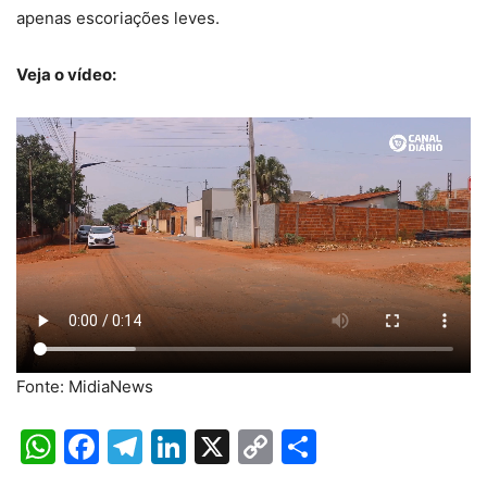
apenas escoriações leves.
Veja o vídeo:
Fonte: MidiaNews
WhatsApp
Facebook
Telegram
LinkedIn
X
Copy
Share
Link