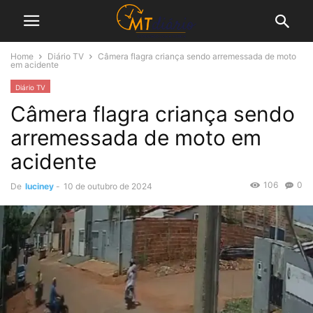
Home
Diário TV
Câmera flagra criança sendo arremessada de moto
em acidente
Diário TV
Câmera flagra criança sendo
arremessada de moto em
acidente
106
0
De
luciney
-
10 de outubro de 2024