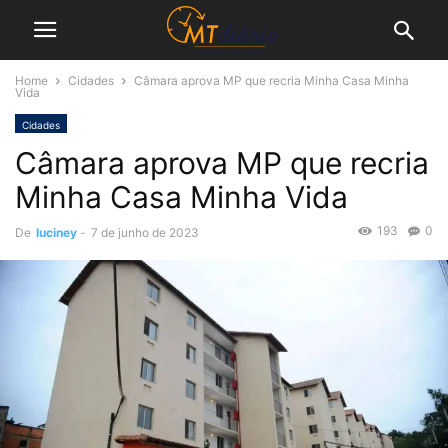
Home
Cidades
Câmara aprova MP que recria Minha Casa Minha
Vida
Cidades
Câmara aprova MP que recria
Minha Casa Minha Vida
193
0
De
luciney
-
7 de junho de 2023