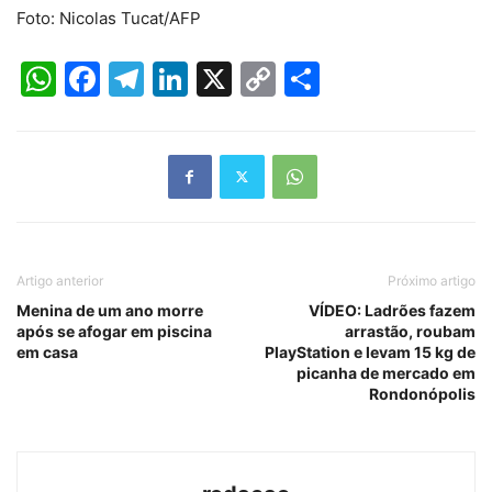
Foto: Nicolas Tucat/AFP
WhatsApp
Facebook
Telegram
LinkedIn
X
Copy
Share
Link
Artigo anterior
Próximo artigo
Menina de um ano morre
VÍDEO: Ladrões fazem
após se afogar em piscina
arrastão, roubam
em casa
PlayStation e levam 15 kg de
picanha de mercado em
Rondonópolis