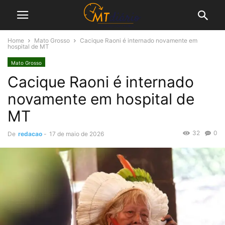
Home
Mato Grosso
Cacique Raoni é internado novamente em
hospital de MT
Mato Grosso
Cacique Raoni é internado
novamente em hospital de
MT
32
0
De
redacao
-
17 de maio de 2026