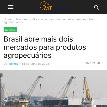
Home
Nacional
Brasil abre mais dois mercados para produtos
agropecuários
Nacional
Brasil abre mais dois
mercados para produtos
agropecuários
163
0
De
luciney
-
14 de junho de 2023