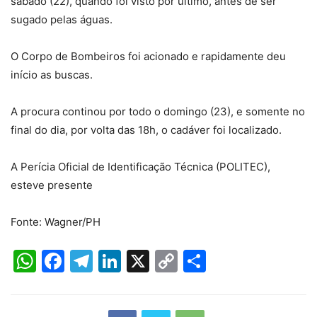
sábado (22), quando foi visto por último, antes de ser
sugado pelas águas.
O Corpo de Bombeiros foi acionado e rapidamente deu
início as buscas.
A procura continou por todo o domingo (23), e somente no
final do dia, por volta das 18h, o cadáver foi localizado.
A Perícia Oficial de Identificação Técnica (POLITEC),
esteve presente
Fonte: Wagner/PH
WhatsApp
Facebook
Telegram
LinkedIn
X
Copy
Share
Link